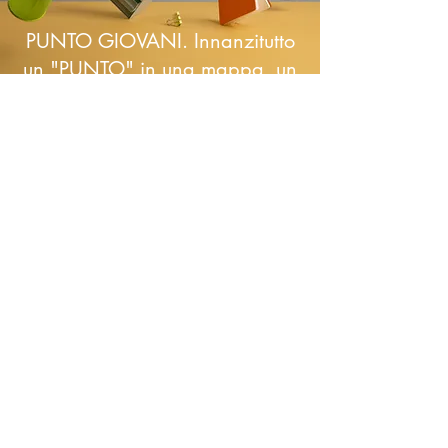
PUNTO GIOVANI. Innanzitutto
un "PUNTO" in una mappa, un
luogo da cercare su Maps, un
luogo da vivere e scoprire
proprio. Un posto abitato da
"GIOVANI", a servizio di
un'età che occorre imparare e
realizzare. "GIOVANI" al
plurale, che vuole dire che non
bisogna essere soli
nell'affrontarla, un'età che
chiede condivisione e crescere
nell'esperienza di saper fare
vita comune.
Il Punto Giovani è un'occasione