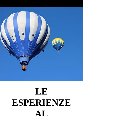
LE
LE
ESPERIENZE
ESPERIENZE
AL
AL