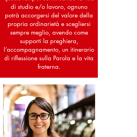
di studio e/o lavoro, ognuno
potrà accorgersi del valore della
propria ordinarietà e scegliersi
sempre meglio, avendo come
supporti la preghiera,
l’accompagnamento, un itinerario
di riflessione sulla Parola e la vita
fraterna.