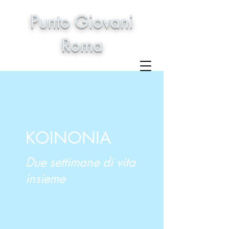
Punto Giovani
Roma
KOINONIA
Due settimane di vita
insieme