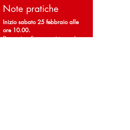
Note pratiche
Inizio sabato 25 febbraio alle
ore 10.00.
Domenica 5 marzo si tornerà a
casa per una pausa e ci si
rincontrerà direttamente lunedì
per il pranzo o la cena.
Sabato 11 marzo nel
pomeriggio terminerà
l’esperienza.
Si chiede, se possibile, un
contributo di 25 euro, per fare
la spesa.
Occorre portare lenzuola e
asciugamani.