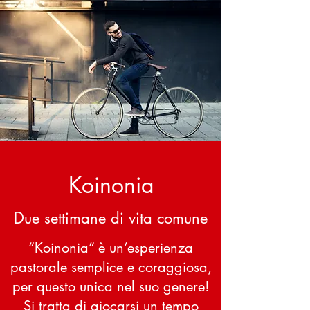
Koinonia
Due settimane di vita comune
“Koinonia” è un’esperienza
pastorale semplice e coraggiosa,
per questo unica nel suo genere!
Si tratta di giocarsi un tempo