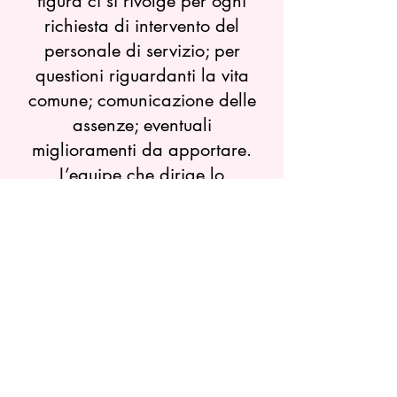
figura ci si rivolge per ogni
richiesta di intervento del
personale di servizio; per
questioni riguardanti la vita
comune; comunicazione delle
assenze; eventuali
miglioramenti da apportare.
L’equipe che dirige lo
Studentato comunica, con
affissione nell’apposita
bacheca avvisi, orari e servizi
offerti dal pensionato e se
necessario via mail.